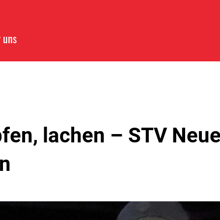
 uns
fen, lachen – STV Neu
on