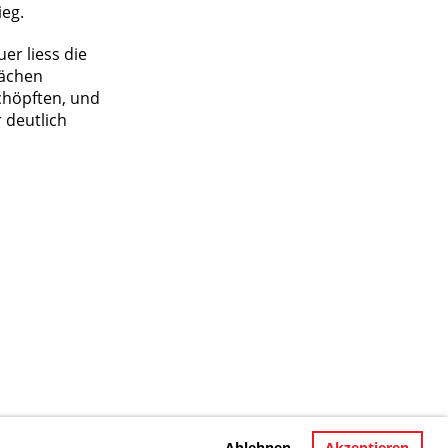
ieg.
er liess die
rächen
chöpften, und
 deutlich
Ablehnen
Akzeptieren