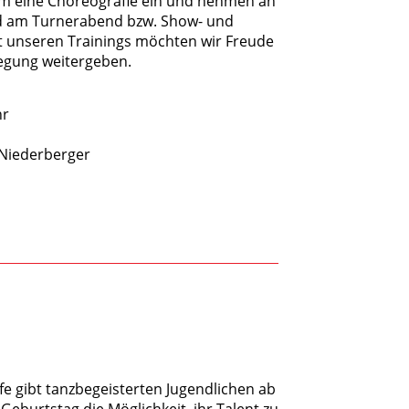
m eine Choreografie ein und nehmen an
 am Turnerabend bzw. Show- und
t unseren Trainings möchten wir Freude
egung weitergeben.
hr
 Niederberger
e gibt tanzbegeisterten Jugendlichen ab
 Geburtstag die Möglichkeit, ihr Talent zu