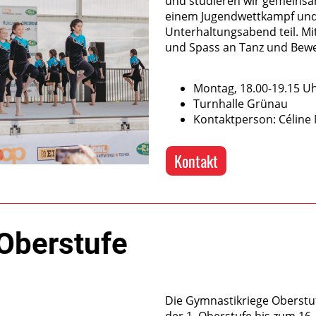
und studieren wir gemeinsa
einem Jugendwettkampf und
Unterhaltungsabend teil. Mi
und Spass an Tanz und Bew
Montag, 18.00-19.15 U
Turnhalle Grünau
Kontaktperson: Céline
Kontakt
Oberstufe
Die Gymnastikriege Oberstuf
der 1. Oberstufe bis zum 16.